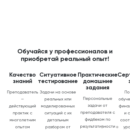
Обучайся у профессионалов и
приобретай реальный опыт!
Качество
Ситуативное
Практические
Сер
знаний
тестирование
домашние
задания
Преподаватель
Задачи на основе
По
Персональные
—
реальных или
обуче
задачи от
действующий
моделированных
фина
преподавателя с
практик с
ситуаций с их
и 
фидбеком по
многолетним
детальным
соот
результативности
опытом
разбором от
ур