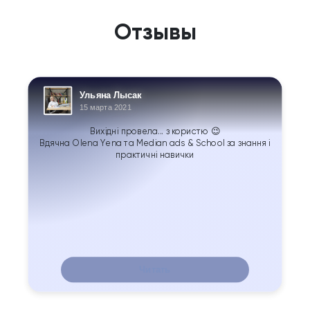
Отзывы
Ульяна Лысак
15 марта 2021
Вихідні провела... з користю 😉
Вдячна Olena Yena та Median ads & School за знання і
практичні навички
Читать