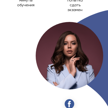
минуты
попытка
обучения
сдать
экзамен